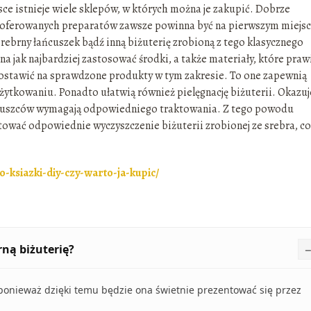
ce istnieje wiele sklepów, w których można je zakupić. Dobrze
 oferowanych preparatów zawsze powinna być na pierwszym miejsc
ebrny łańcuszek bądź inną biżuterię zrobioną z tego klasycznego
 jak najbardziej zastosować środki, a także materiały, które praw
ostawić na sprawdzone produkty w tym zakresie. To one zapewnią
tkowaniu. Ponadto ułatwią również pielęgnację biżuterii. Okazuj
h kruszców wymagają odpowiedniego traktowania. Z tego powodu
tować odpowiednie wyczyszczenie biżuterii zrobionej ze srebra, co 
do-ksiazki-diy-czy-warto-ja-kupic/
rną biżuterię?
, ponieważ dzięki temu będzie ona świetnie prezentować się przez