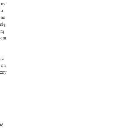
tny
ia
one
się,
orą
orem
iż
 on
czny
ić