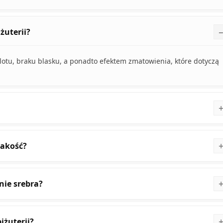
żuterii?
tu, braku blasku, a ponadto efektem zmatowienia, które dotyczą
jakość?
nie srebra?
iżuterii?