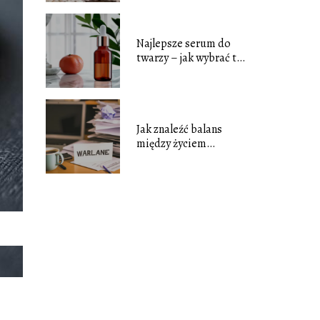
Najlepsze serum do
twarzy – jak wybrać to
idealne dla twojej cery
Jak znaleźć balans
między życiem
zawodowym a
prywatnym