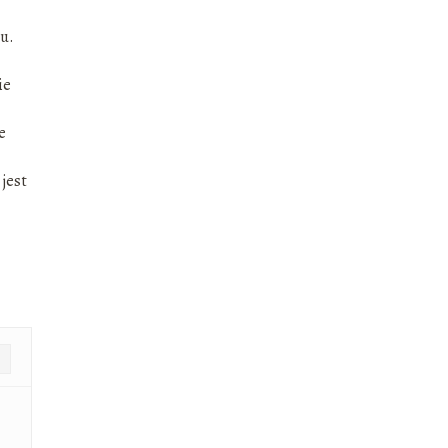
u.
ie
e
jest