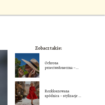
Zobacz także:
Ochrona
przeciwsłoneczna –
dlaczego jest ważna
cały rok
Rozkloszowana
spódnica – stylizacje na
każdą okazję