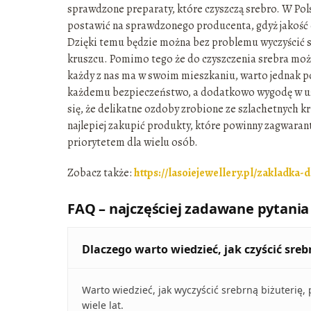
sprawdzone preparaty, które czyszczą srebro. W Pols
postawić na sprawdzonego producenta, gdyż jakość
Dzięki temu będzie można bez problemu wyczyścić sr
kruszcu. Pomimo tego że do czyszczenia srebra można
każdy z nas ma w swoim mieszkaniu, warto jednak p
każdemu bezpieczeństwo, a dodatkowo wygodę w uży
się, że delikatne ozdoby zrobione ze szlachetnyc
najlepiej zakupić produkty, które powinny zagwaran
priorytetem dla wielu osób.
Zobacz także:
https://lasoiejewellery.pl/zakladka-
FAQ – najczęściej zadawane pytania
Dlaczego warto wiedzieć, jak czyścić sreb
Warto wiedzieć, jak wyczyścić srebrną biżuterię
wiele lat.