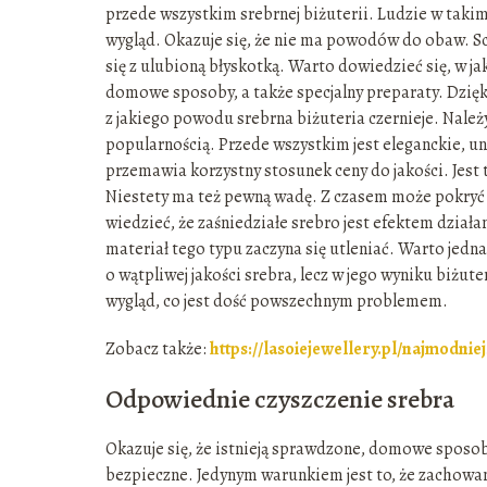
przede wszystkim srebrnej biżuterii. Ludzie w takim
wygląd. Okazuje się, że nie ma powodów do obaw. 
się z ulubioną błyskotką. Warto dowiedzieć się, w j
domowe sposoby, a także specjalny preparaty. Dzięk
z jakiego powodu srebrna biżuteria czernieje. Należ
popularnością. Przede wszystkim jest eleganckie, 
przemawia korzystny stosunek ceny do jakości. Jest
Niestety ma też pewną wadę. Z czasem może pokryć
wiedzieć, że zaśniedziałe srebro jest efektem dzia
materiał tego typu zaczyna się utleniać. Warto jedna
o wątpliwej jakości srebra, lecz w jego wyniku biżut
wygląd, co jest dość powszechnym problemem.
Zobacz także:
https://lasoiejewellery.pl/najmodnie
Odpowiednie czyszczenie srebra
Okazuje się, że istnieją sprawdzone, domowe sposob
bezpieczne. Jedynym warunkiem jest to, że zachowan