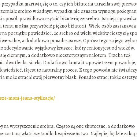
 przypadku martwią się o to, czy ich biżuteria utraciła swój pierwo
Sczerniałe srebro w żadnym wypadku nie oznacza wymogu pożegnan
aki sposób prawidłowo czyścić biżuterię ze srebra. Istnieją sprawdz
i temu można przywrócić piękno biżuterii. Wiele osób zastanawia 
y na początku powiedzieć, że srebro od wielu wieków cieszy się sp
uniwersalne, a dodatkowo ponadczasowe. Oprócz tego za jego wyb
 to zdecydowanie wyjątkowy kruszec, który ceniony jest od wieków.
 się ciemnym, a dodatkowo nieestetycznym nalotem. Trzeba też
łania dwutlenku siarki. Dodatkowo kontakt z powietrzem powoduje, 
k wiedzieć, iż jest to naturalny proces. Z tego powodu nie świadczy
eria może stracić swój pierwotny blask. Ponadto straci także estety
jsze-mom-jeans-stylizacje/
y na wyczyszczenie srebra. Często są one skuteczne, a dodatkowo
e zostaną właściwe środki bezpieczeństwa. Najlepiej będzie zakup