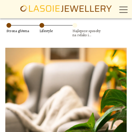
Strona główna
Lifestyle
Najlepsze sposoby
na relaks i
odpoczynek w
domowym
zaciszu