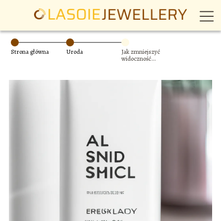
Strona główna
Uroda
Jak zmniejszyć
widoczność
porów –
skuteczne
sposoby i
produkty