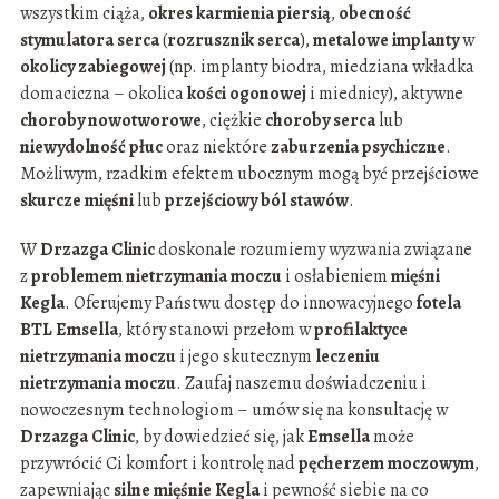
wszystkim ciąża,
okres karmienia piersią
,
obecność
stymulatora serca
(
rozrusznik serca
),
metalowe implanty
w
okolicy zabiegowej
(np. implanty biodra, miedziana wkładka
domaciczna – okolica
kości ogonowej
i miednicy), aktywne
choroby nowotworowe
, ciężkie
choroby serca
lub
niewydolność płuc
oraz niektóre
zaburzenia psychiczne
.
Możliwym, rzadkim efektem ubocznym mogą być przejściowe
skurcze mięśni
lub
przejściowy ból stawów
.
W
Drzazga Clinic
doskonale rozumiemy wyzwania związane
z
problemem nietrzymania moczu
i osłabieniem
mięśni
Kegla
. Oferujemy Państwu dostęp do innowacyjnego
fotela
BTL Emsella
, który stanowi przełom w
profilaktyce
nietrzymania moczu
i jego skutecznym
leczeniu
nietrzymania moczu
. Zaufaj naszemu doświadczeniu i
nowoczesnym technologiom – umów się na konsultację w
Drzazga Clinic
, by dowiedzieć się, jak
Emsella
może
przywrócić Ci komfort i kontrolę nad
pęcherzem moczowym
,
zapewniając
silne mięśnie Kegla
i pewność siebie na co