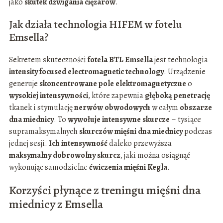
jako
skutek dźwigania ciężarów
.
Jak działa technologia HIFEM w fotelu
Emsella?
Sekretem skuteczności
fotela BTL Emsella
jest technologia
intensity focused electromagnetic technology
. Urządzenie
generuje
skoncentrowane pole elektromagnetyczne
o
wysokiej intensywności
, które zapewnia
głęboką penetrację
tkanek i stymulację
nerwów obwodowych
w całym
obszarze
dna miednicy
. To
wywołuje intensywne skurcze
– tysiące
supramaksymalnych
skurczów mięśni dna miednicy
podczas
jednej sesji.
Ich intensywność
daleko przewyższa
maksymalny dobrowolny skurcz
, jaki można osiągnąć
wykonując samodzielne
ćwiczenia mięśni Kegla
.
Korzyści płynące z treningu mięśni dna
miednicy z Emsella