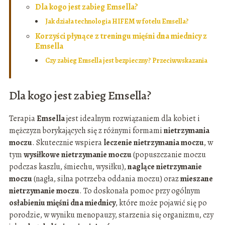
Dla kogo jest zabieg Emsella?
Jak działa technologia HIFEM w fotelu Emsella?
Korzyści płynące z treningu mięśni dna miednicy z
Emsella
Czy zabieg Emsella jest bezpieczny? Przeciwwskazania
Dla kogo jest zabieg Emsella?
Terapia
Emsella
jest idealnym rozwiązaniem dla kobiet i
mężczyzn borykających się z różnymi formami
nietrzymania
moczu
. Skutecznie wspiera
leczenie nietrzymania moczu
, w
tym
wysiłkowe nietrzymanie moczu
(popuszczanie moczu
podczas kaszlu, śmiechu, wysiłku),
naglące nietrzymanie
moczu
(nagła, silna potrzeba oddania moczu) oraz
mieszane
nietrzymanie moczu
. To doskonała pomoc przy ogólnym
osłabieniu mięśni dna miednicy
, które może pojawić się po
porodzie, w wyniku menopauzy, starzenia się organizmu, czy