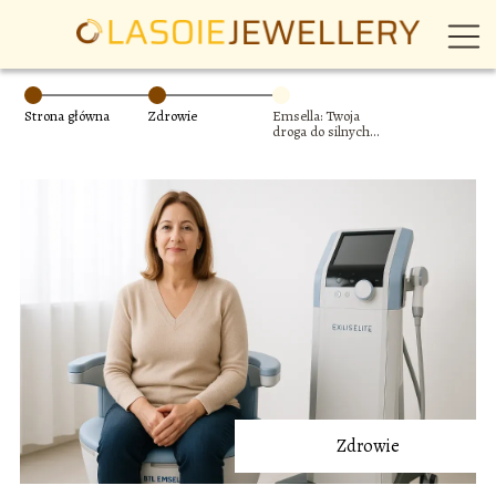
Strona główna
Zdrowie
Emsella: Twoja
droga do silnych
mięśni dna
miednicy i
wolności od
nietrzymania
moczu
Zdrowie