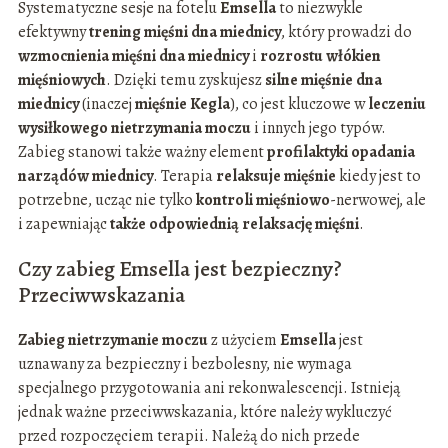
Systematyczne sesje na fotelu
Emsella
to niezwykle
efektywny
trening mięśni dna miednicy
, który prowadzi do
wzmocnienia mięśni dna miednicy
i
rozrostu włókien
mięśniowych
. Dzięki temu zyskujesz
silne mięśnie dna
miednicy
(inaczej
mięśnie Kegla
), co jest kluczowe w
leczeniu
wysiłkowego nietrzymania moczu
i innych jego typów.
Zabieg stanowi także ważny element
profilaktyki opadania
narządów miednicy
. Terapia
relaksuje mięśnie
kiedy jest to
potrzebne, ucząc nie tylko
kontroli mięśniowo
-nerwowej, ale
i zapewniając
także odpowiednią relaksację mięśni
.
Czy zabieg Emsella jest bezpieczny?
Przeciwwskazania
Zabieg nietrzymanie moczu
z użyciem
Emsella
jest
uznawany za bezpieczny i bezbolesny, nie wymaga
specjalnego przygotowania ani rekonwalescencji. Istnieją
jednak ważne przeciwwskazania, które należy wykluczyć
przed rozpoczęciem terapii. Należą do nich przede